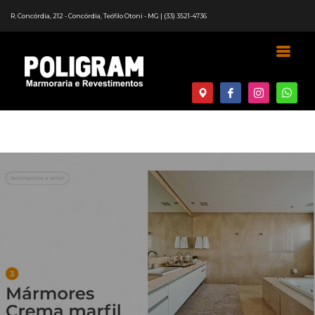
R. Concórdia, 212 - Concórdia, Teófilo Otoni - MG |
(33) 3521-4736